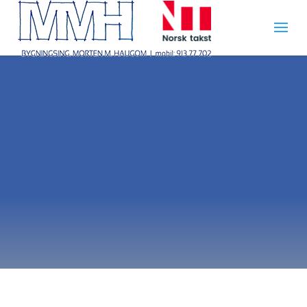
Taksering av
næringseiendo
m